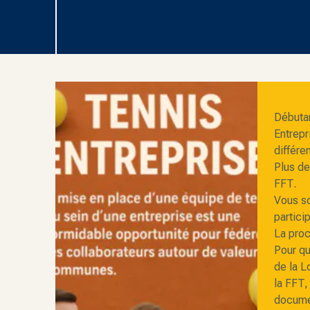
Débutan
Entrepr
différe
Plus de
FFT.
Vous so
partici
La proc
Pour qu
de la L
la FFT,
documen