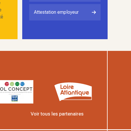
e
e
Attestation employeur
té
Voir tous les partenaires