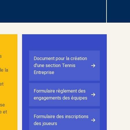
s
Document pour la création
d'une section Tennis
e la
Entreprise
et
Formulaire règlement des
engagements des équipes
ise
e et
Formulaire des inscriptions
des joueurs