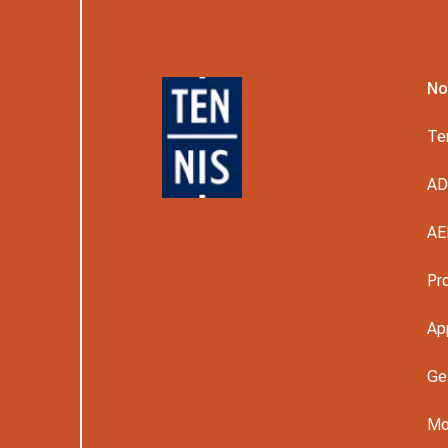
No
Te
A
AE
Pr
Ap
Ge
Mo