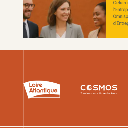
Celui-c
l’Entre
Omnispo
d’Entre